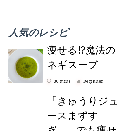
人気のレシピ
痩せる!?魔法の
ネギスープ
30 mins
Beginner
「きゅうりジュ
ースまずす
ぎ…」でも痩せ