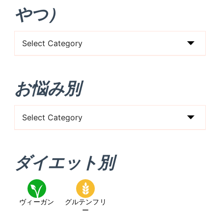
やつ）
食
事
タ
お悩み別
イ
プ
お
（朝/
悩
昼/
み
晩/
ダイエット別
別
お
や
つ）
ヴィーガン
グルテンフリ
ー