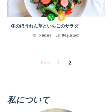
冬のほうれん草といちごのサラダ
5 mins
Beginner
Prev
1
2
私について