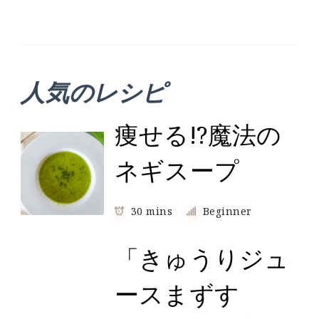
人気のレシピ
痩せる!?魔法の
ネギスープ
30 mins
Beginner
「きゅうりジュ
ースまずす