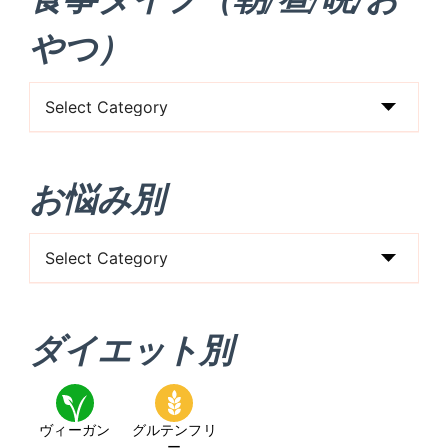
やつ）
食
事
タ
お悩み別
イ
プ
お
（朝/
悩
昼/
み
晩/
ダイエット別
別
お
や
つ）
ヴィーガン
グルテンフリ
ー