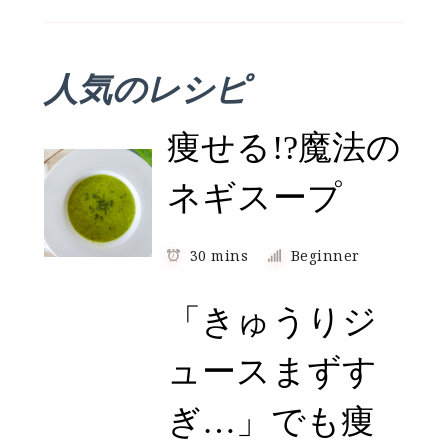
人気のレシピ
痩せる!?魔法の
ネギスープ
30 mins
Beginner
「きゅうりジ
ュースまずす
ぎ…」でも痩