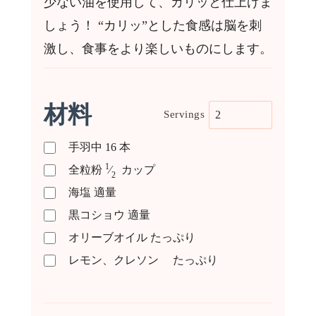
少ない油を使用して、カリッと仕上げま
しょう！
“
カリッ
”
とした食感は脳を刺
激し、食事をより楽しいものにします。
材料
Servings
手羽中
16
本
1
全粒粉
⁄
カップ
2
海塩
適量
黒コショウ
適量
オリーブオイル
たっぷり
レモン、クレソン
たっぷり