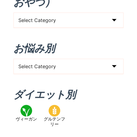
おやつ）
食
事
タ
お悩み別
イ
プ
お
（朝/
悩
昼/
み
晩/
ダイエット別
別
お
や
つ）
ヴィーガン
グルテンフ
リー