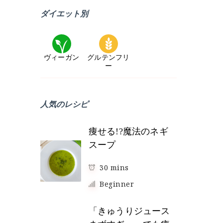
み
/
ダイエット別
別
昼
/
ヴィーガン
グルテンフリ
晩
ー
/
お
人気のレシピ
や
つ
痩せる!?魔法のネギ
）
スープ
30 mins
Beginner
「きゅうりジュース