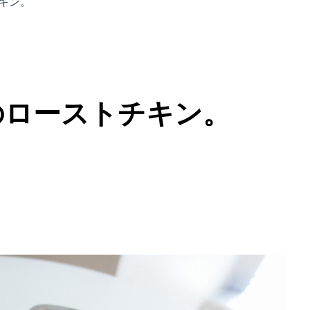
キン。
のローストチキン。