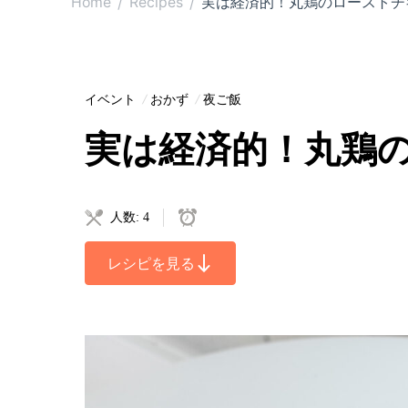
Home
Recipes
実は経済的！丸鶏のローストチ
/
/
イベント
おかず
夜ご飯
実は経済的！丸鶏
人数: 4
レシピを見る