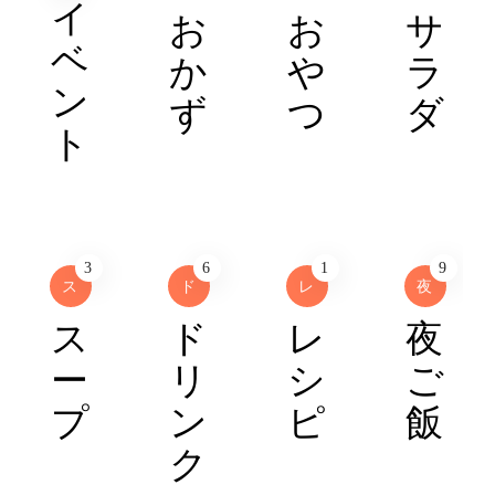
イ
お
お
サ
ベ
か
や
ラ
ン
ず
つ
ダ
ト
3
6
1
9
ス
ド
レ
夜
ス
ド
レ
夜
ー
リ
シ
ご
プ
ン
ピ
飯
ク