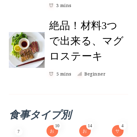
3 mins
絶品！材料3つ
で出来る、マグ
ロステーキ
5 mins
Beginner
食事タイプ別
10
14
4
お
お
サ
7