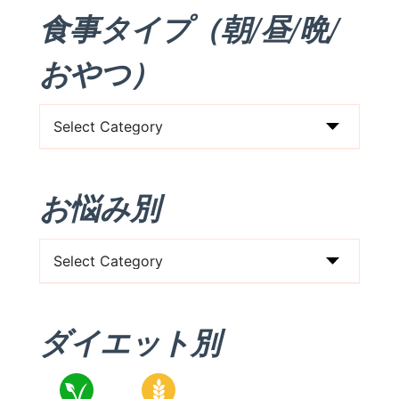
食事タイプ（朝/昼/晩/
おやつ）
食
事
タ
お悩み別
イ
プ
お
（朝/
悩
昼/
み
晩/
ダイエット別
別
お
や