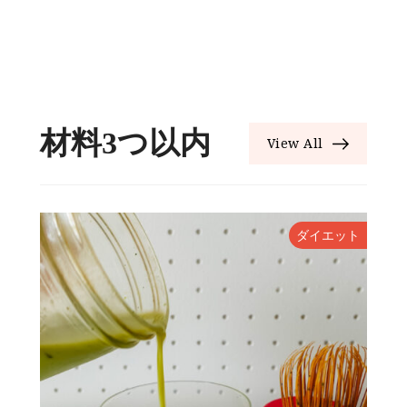
材料3つ以内
View All
ト
ダイエット