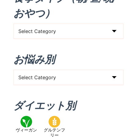
おやつ）
食
事
タ
お悩み別
イ
プ
お
（朝/
悩
昼/
み
晩/
ダイエット別
別
お
や
つ）
ヴィーガン
グルテンフ
リー