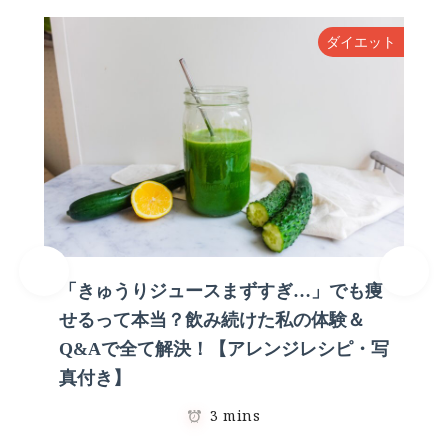
ン
ダイエット
「きゅうりジュースまずすぎ…」でも痩
せるって本当？飲み続けた私の体験＆
Q&Aで全て解決！【アレンジレシピ・写
真付き】
3 mins