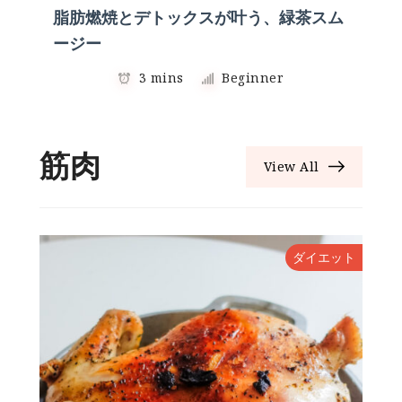
脂肪燃焼とデトックスが叶う、緑茶スム
ージー
3 mins
Beginner
筋肉
View All
ト
ダイエット