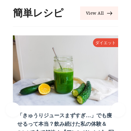
簡単レシピ
View All
ン
ダイエット
「きゅうりジュースまずすぎ…」でも痩
せるって本当？飲み続けた私の体験＆