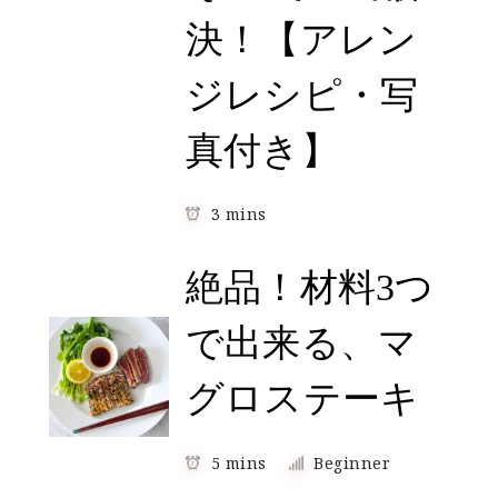
決！【アレン
ジレシピ・写
真付き】
3 mins
絶品！材料3つ
で出来る、マ
グロステーキ
5 mins
Beginner