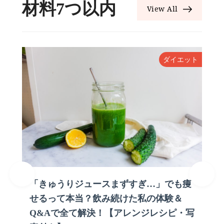
材料7つ以内
View All
ン
ダイエット
「きゅうりジュースまずすぎ…」でも痩
せるって本当？飲み続けた私の体験＆
Q&Aで全て解決！【アレンジレシピ・写