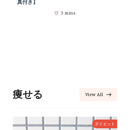
真付き】
3 mins
痩せる
View All
ダイエット