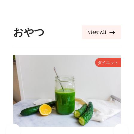
おやつ
View All
ト
ダイエット