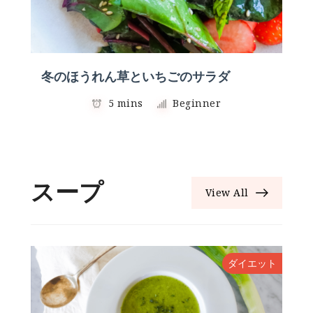
冬のほうれん草といちごのサラダ
5 mins
Beginner
スープ
View All
ト
ダイエット