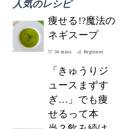
人気のレシピ
痩せる!?魔法の
ネギスープ
30 mins
Beginner
「きゅうりジ
ュースまずす
ぎ…」でも痩
せるって本
当？飲み続け