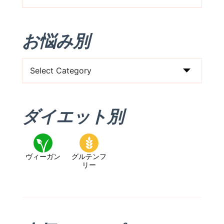
事
タ
お悩み別
イ
プ
お
（朝/
悩
昼/
み
晩/
ダイエット別
別
お
や
つ）
ヴィーガン
グルテンフ
リー