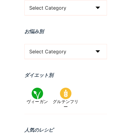
食
事
タ
お悩み別
イ
プ
お
（
悩
朝
み
/
ダイエット別
別
昼
/
ヴィーガン
グルテンフリ
晩
ー
/
お
人気のレシピ
や