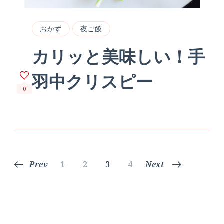
おかず
夜ご飯
カリッと美味しい！手
羽中クリスピー
0
投
Page
Page
Page
Page
Prev
1
2
3
4
Next
稿
の
ペ