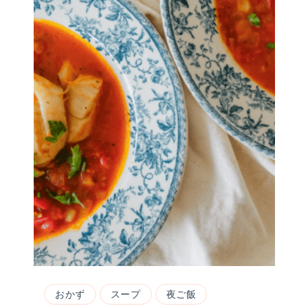
おかず
スープ
夜ご飯